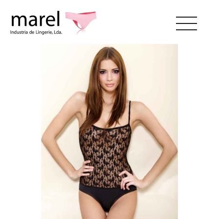
SOBRE NÓS
CATÁLOGO
SWEET LADY
CONTACTOS
ÁREA RESERVADA
PT
EN