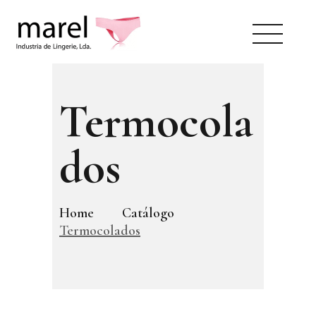
Termocola
dos
SOBRE NÓS
CATÁLOGO
SWEET LADY
Home
Catálogo
CONTACTOS
Termocolados
ÁREA RESERVADA
PT
EN