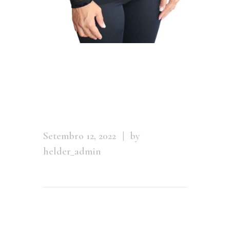
81-87-
web_low
Setembro 12, 2022
by
helder_admin
Leave a comment