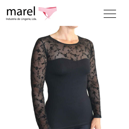
SOBRE NÓS
CATÁLOGO
SWEET LADY
CONTACTOS
ÁREA RESERVADA
PT
EN