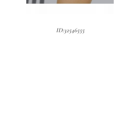
ID:32546555
Fit body of
beautiful
young
woman in
panties on