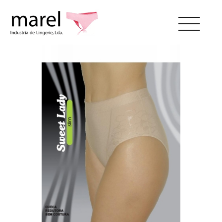
SOBRE NÓS
CATÁLOGO
SWEET LADY
CONTACTOS
ÁREA RESERVADA
PT
EN