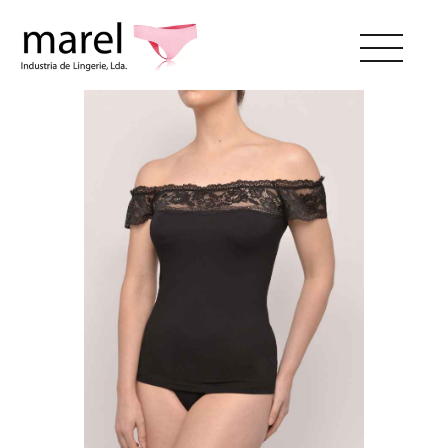
SOBRE NÓS
CATÁLOGO
SWEET LADY
CONTACTOS
ÁREA RESERVADA
PT
EN