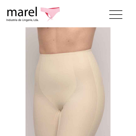
SOBRE NÓS
CATÁLOGO
SWEET LADY
CONTACTOS
ÁREA RESERVADA
PT
EN