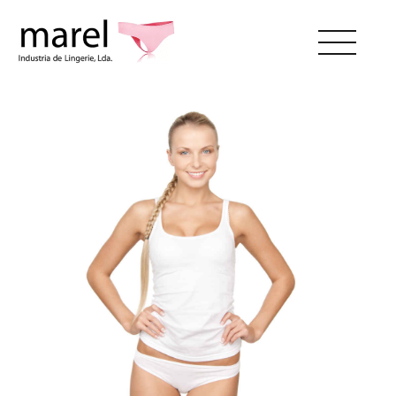
SOBRE NÓS
CATÁLOGO
SWEET LADY
CONTACTOS
ÁREA RESERVADA
PT
EN